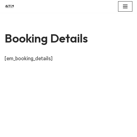
Vai
al
contenuto
Booking Details
[em_booking_details]