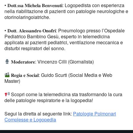
• 𝐃𝐨𝐭𝐭.𝐬𝐬𝐚 𝐌𝐢𝐜𝐡𝐞𝐥𝐚 𝐁𝐞𝐧𝐯𝐞𝐧𝐮𝐭𝐢: Logopedista con esperienza
nella riabilitazione di pazienti con patologie neurologiche e
otorinolaringoiatriche.
• 𝐃𝐨𝐭𝐭. 𝐀𝐥𝐞𝐬𝐬𝐚𝐧𝐝𝐫𝐨 𝐎𝐧𝐨𝐟𝐫𝐢: Pneumologo presso l’Ospedale
Pediatrico Bambino Gesù, esperto in telemedicina
applicata ai pazienti pediatrici, ventilazione meccanica e
disturbi respiratori del sonno.
𝐌𝐨𝐝𝐞𝐫𝐚𝐭𝐨𝐫𝐞: Vincenzo Cilli (Giornalista)
𝐑𝐞𝐠𝐢𝐚 𝐞 𝐒𝐨𝐜𝐢𝐚𝐥: Guido Scurti (Social Media e Web
Master)
Scopri come la telemedicina sta trasformando la cura
delle patologie respiratorie e la logopedia!
Segui la diretta al seguente link:
Patologie Polmonari
Complesse e Logopedia