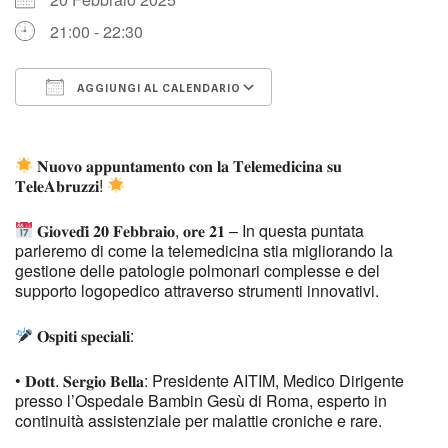
21:00 - 22:30
AGGIUNGI AL CALENDARIO
Download ICS
Google Calendar
𝐍𝐮𝐨𝐯𝐨 𝐚𝐩𝐩𝐮𝐧𝐭𝐚𝐦𝐞𝐧𝐭𝐨 𝐜𝐨𝐧 𝐥𝐚 𝐓𝐞𝐥𝐞𝐦𝐞𝐝𝐢𝐜𝐢𝐧𝐚 𝐬𝐮
𝐓𝐞𝐥𝐞𝐀𝐛𝐫𝐮𝐳𝐳𝐢!
𝐆𝐢𝐨𝐯𝐞𝐝𝐢̀ 𝟐𝟎 𝐅𝐞𝐛𝐛𝐫𝐚𝐢𝐨, 𝐨𝐫𝐞 𝟐𝟏 – In questa puntata
parleremo di come la telemedicina stia migliorando la
gestione delle patologie polmonari complesse e del
supporto logopedico attraverso strumenti innovativi.
𝐎𝐬𝐩𝐢𝐭𝐢 𝐬𝐩𝐞𝐜𝐢𝐚𝐥𝐢:
• 𝐃𝐨𝐭𝐭. 𝐒𝐞𝐫𝐠𝐢𝐨 𝐁𝐞𝐥𝐥𝐚: Presidente AITIM, Medico Dirigente
presso l’Ospedale Bambin Gesù di Roma, esperto in
continuità assistenziale per malattie croniche e rare.